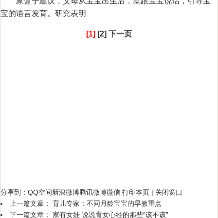
家盒子建议，父母从宝宝出生后，就跟宝宝说话，引导宝
宝的语言发育。研究表明
[1]
[2]
下一页
分享到：
QQ空间
新浪微博
腾讯微博
微信
打印本页
|
关闭窗口
上一篇文章：
育儿专家：不同月龄宝宝的早教重点
下一篇文章：
家有女娃 说说育女心经的那些“该不该”