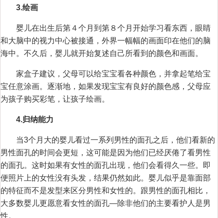
3.绘画
婴儿在出生后第４个月到第８个月开始学习看东西，眼睛
和大脑中的视力中心被接通，外界一幅幅的画面印在他们的脑
海中。不久后，婴儿就开始复述自己所看到的颜色和画面。
家盒子建议，父母可以给宝宝看各种颜色，并拿起笔给宝
宝任意涂画。逐渐地，如果发现宝宝有良好的颜色感，父母应
为孩子购买彩笔，让孩子绘画。
4.归
纳能
力
当3个月大的婴儿看过一系列男性的面孔之后，他们看新的
男性面孔的时间会更短，这可能是因为他们已经厌倦了看男性
的面孔。这时如果有女性的面孔出现，他们会看得久一些。即
便照片上的女性没有头发，结果仍然如此。婴儿似乎是靠面部
的特征而不是发型来区分男性和女性的。跟男性的面孔相比，
大多数婴儿更愿意看女性的面孔—除非他们的主要看护人是男
性。