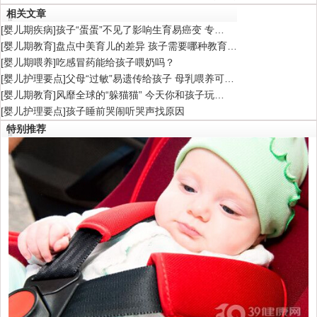
相关文章
[
婴儿期疾病
]
孩子“蛋蛋”不见了影响生育易癌变 专…
[
婴儿期教育
]
盘点中美育儿的差异 孩子需要哪种教育…
[
婴儿期喂养
]
吃感冒药能给孩子喂奶吗？
[
婴儿护理要点
]
父母“过敏”易遗传给孩子 母乳喂养可…
[
婴儿期教育
]
风靡全球的“躲猫猫” 今天你和孩子玩…
[
婴儿护理要点
]
孩子睡前哭闹听哭声找原因
特别推荐