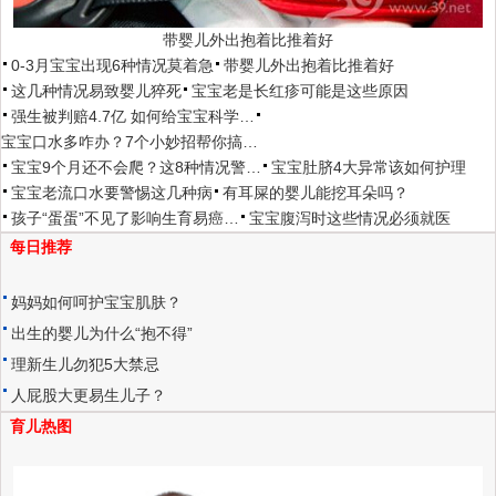
带婴儿外出抱着比推着好
0-3月宝宝出现6种情况莫着急
带婴儿外出抱着比推着好
这几种情况易致婴儿猝死
宝宝老是长红疹可能是这些原因
强生被判赔4.7亿 如何给宝宝科学…
宝宝口水多咋办？7个小妙招帮你搞…
宝宝9个月还不会爬？这8种情况警…
宝宝肚脐4大异常该如何护理
宝宝老流口水要警惕这几种病
有耳屎的婴儿能挖耳朵吗？
孩子“蛋蛋”不见了影响生育易癌…
宝宝腹泻时这些情况必须就医
每日推荐
妈妈如何呵护宝宝肌肤？
出生的婴儿为什么“抱不得”
理新生儿勿犯5大禁忌
人屁股大更易生儿子？
育儿热图