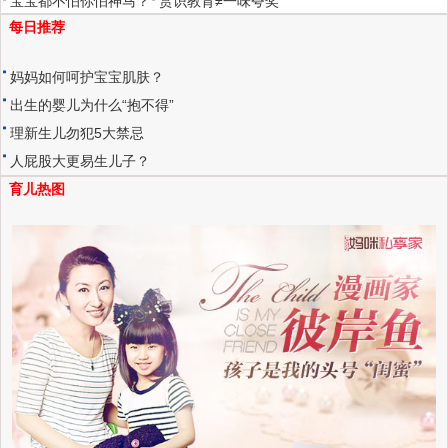
宝宝都不怕你怕神马？
赏识教育≠一味夸奖
每日推荐
妈妈如何呵护宝宝肌肤？
出生的婴儿为什么“抱不得”
理新生儿勿犯5大禁忌
人屁股大更易生儿子？
育儿热图